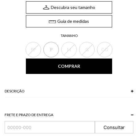
Descubra seu tamanho
Guia de medidas
TAMANHO
PP
P
M
G
GG
COMPRAR
DESCRIÇÃO
O Kimono estampado possui modelagem oversized e comprimento midi,
mangas longas e amplas e amarração por cinto-faixa removível. Use o
kimono aberto ou fechado como terceira peça e dê um up no seu look.
FRETE E PRAZO DE ENTREGA
*As peças podem variar a estampa de acordo com o corte.
A tonalidade das cores pode variar de acordo com a sua tela/monitor.
Consultar
Composiçaõ: 100% VISCOSE