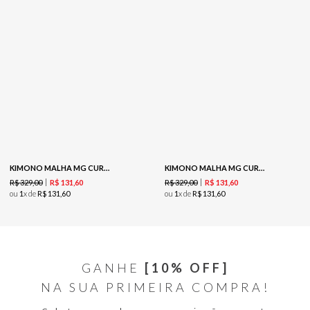
KIMONO MALHA MG CURTA - OFF/PRATA
KIMONO MALHA MG CURTA -PRETO / PRATA
R$
329
,
00
R$
329
,
00
R$
131
,
60
R$
131
,
60
ou
1
x de
R$
131
,
60
ou
1
x de
R$
131
,
60
GANHE
[10% OFF]
NA SUA PRIMEIRA COMPRA!