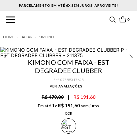
PARCELAMENTO EM ATÉ 6X SEM JUROS. APROVEITE!
0
BAZAR
KIMONO
KIMONO COM FAIXA - EST
DEGRADEE CLUBBER
Ref
:
07588017625
VER AVALIAÇÕES
R$ 479,00
|
R$ 191,60
1
R$
191
,
60
Em até
x
sem juros
COR