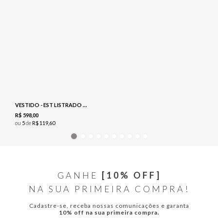
VESTIDO - EST LISTRADO GEOMETRICO
R$
598
,
00
ou
5
de
R$
119
,
60
GANHE
[10% OFF]
NA SUA PRIMEIRA COMPRA!
Cadastre-se, receba nossas comunicações e garanta
10% off na sua primeira compra.