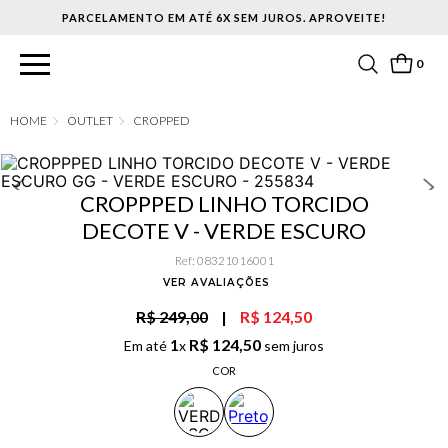
PARCELAMENTO EM ATÉ 6X SEM JUROS. APROVEITE!
0
OUTLET
CROPPED
CROPPPED LINHO TORCIDO
DECOTE V - VERDE ESCURO
Ref
:
08321016001
VER AVALIAÇÕES
R$ 249,00
|
R$ 124,50
1
R$
124
,
50
Em até
x
sem juros
COR