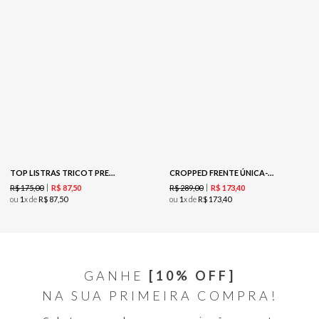
TOP LISTRAS TRICOT PRETO / CREME
CROPPED FRENTE ÚNICA-PRETO
R$
175
,
00
R$
289
,
00
R$
87
,
50
R$
173
,
40
ou
1
x de
R$
87
,
50
ou
1
x de
R$
173
,
40
GANHE
[10% OFF]
NA SUA PRIMEIRA COMPRA!