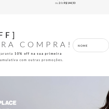
ou
2
de
R$
144
,
50
FF]
IRA COMPRA!
 garanta
10% off na sua primeira
 cumulativa com outras promoções.