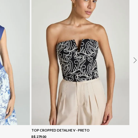
TOP CROPPED DETALHE V - PRETO
R$
279
,
00