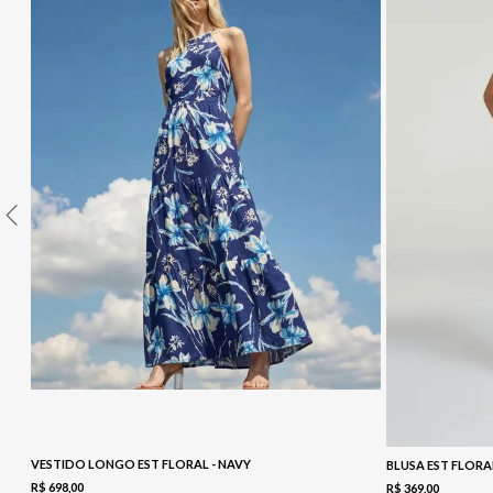
10
º
COLETE
VESTIDO LONGO EST FLORAL - NAVY
BLUSA EST FLORA
R$
698
,
00
R$
369
,
00