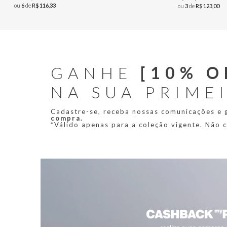
ou
6
de
R$
116
,
33
ou
3
de
R$
123
,
00
GANHE
[10% O
NA SUA PRIME
Cadastre-se, receba nossas comunicações e
compra.
*Válido apenas para a coleção vigente. Não