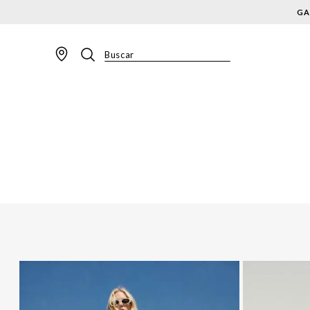
GA
Buscar
TERMOS MAIS BUSCADOS
1
º
BLAZER
2
º
MACACAO
3
º
CALÇA
4
º
BLUSA
5
º
SAIA
6
º
VESTIDOS
7
º
JAQUETA
8
º
SHORT
9
º
CALÇA JEANS