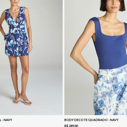
L - NAVY
BODY DECOTE QUADRADO - NAVY
R$
289
,
00