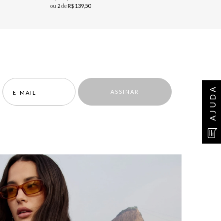
ou
2
de
R$
139
,
50
AJUDA
ASSINAR