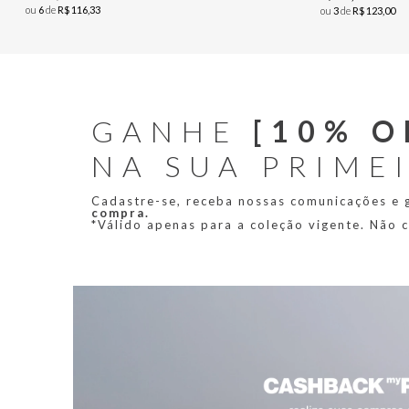
ou
6
de
R$
116
,
33
ou
3
de
R$
123
,
00
GANHE
[10% O
NA SUA PRIME
Cadastre-se, receba nossas comunicações e
compra.
*Válido apenas para a coleção vigente. Não