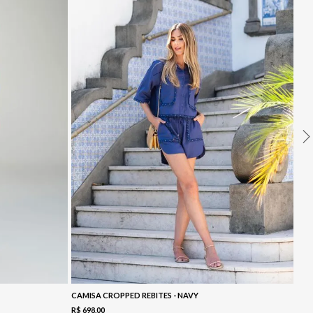
CAMISA CROPPED REBITES - NAVY
R$
698
,
00