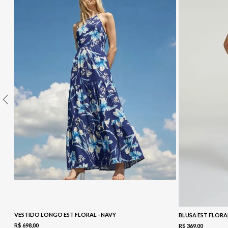
10
º
COLETE
VESTIDO LONGO EST FLORAL - NAVY
BLUSA EST FLORA
R$
698
,
00
R$
369
,
00