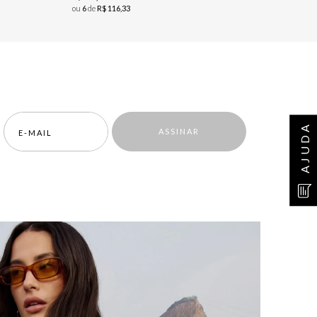
ou
6
de
R$
116
,
33
AJUDA
ASSINAR