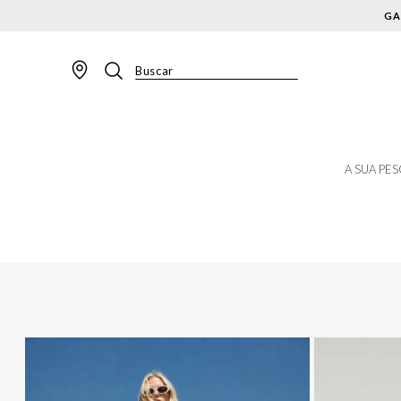
GA
Buscar
TERMOS MAIS BUSCADOS
1
º
BLAZER
2
º
MACACAO
A SUA PE
3
º
CALÇA
4
º
BLUSA
5
º
SAIA
6
º
VESTIDOS
7
º
JAQUETA
8
º
CALÇA JEANS
9
º
SHORT