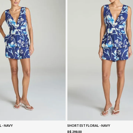
L - NAVY
SHORT EST FLORAL - NAVY
R$
298
,
00