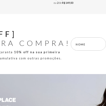
ou
2
de
R$
149
,
00
FF]
IRA COMPRA!
 garanta
10% off na sua primeira
 cumulativa com outras promoções.