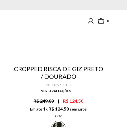
0
CROPPED RISCA DE GIZ PRETO
/ DOURADO
Ref
:
08769018030
VER AVALIAÇÕES
R$ 249,00
|
R$ 124,50
1
R$
124
,
50
Em até
x
sem juros
COR