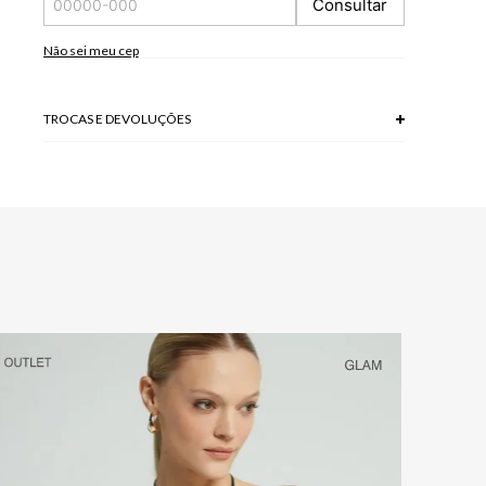
Consultar
tela/monitor.
Não sei meu cep
TROCAS E DEVOLUÇÕES
Troca em lojas físicas e devolução grátis no site.
saiba mais