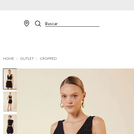
Buscar
TERMOS MAIS BUSCADOS
1
º
BLAZER
2
º
MACACAO
OUTLET
CROPPED
3
º
CALÇA
4
º
BLUSA
5
º
SAIA
6
º
VESTIDOS
7
º
JAQUETA
8
º
CALÇA JEANS
9
º
SHORT