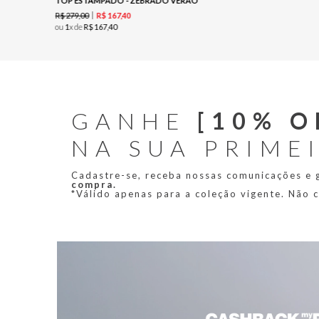
TOP ESTAMPADO - ZEBRADO VERÃO
R$
279
,
00
R$
167
,
40
ou
1
x de
R$
167
,
40
GANHE
[10% O
NA SUA PRIME
Cadastre-se, receba nossas comunicações e
compra.
*Válido apenas para a coleção vigente. Não