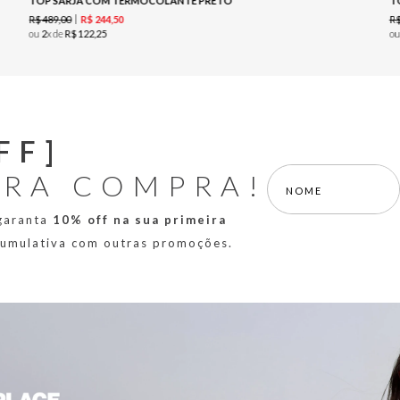
TOP SARJA COM TERMOCOLANTE PRETO
T
R$
489
,
00
R
R$
244
,
50
ou
2
x de
R$
122
,
25
o
FF]
IRA COMPRA!
 garanta
10% off na sua primeira
 cumulativa com outras promoções.