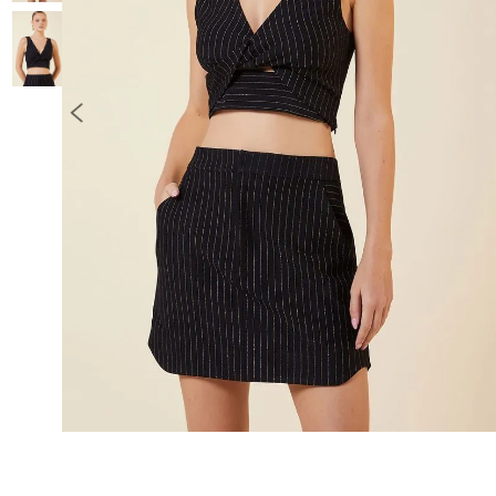
10
º
COLETE