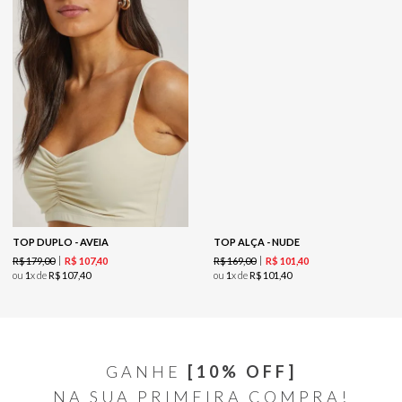
TOP DUPLO - AVEIA
TOP ALÇA - NUDE
R$
179
,
00
R$
169
,
00
R$
107
,
40
R$
101
,
40
ou
1
x de
R$
107
,
40
ou
1
x de
R$
101
,
40
GANHE
[10% OFF]
NA SUA PRIMEIRA COMPRA!