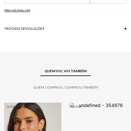
*As peças podem variar a estampa de acordo com o corte.
A tonalidade das cores pode variar de acordo com a sua tela/monitor.
Não sei meu cep
TROCAS E DEVOLUÇÕES
Troca em lojas físicas e devolução grátis no site.
saiba mais
QUEM VIU, VIU TAMBÉM
QUEM COMPROU, COMPROU TAMBÉM