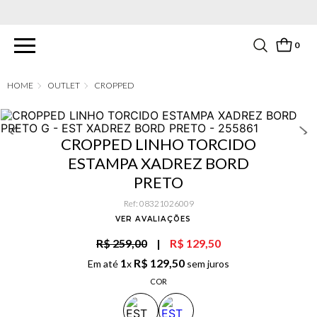
PARCELAMENTO EM ATÉ 6X SEM JUROS. APROVEITE!
0
OUTLET
CROPPED
CROPPED LINHO TORCIDO
ESTAMPA XADREZ BORD
PRETO
Ref
:
08321026009
VER AVALIAÇÕES
R$ 259,00
|
R$ 129,50
1
R$
129
,
50
Em até
x
sem juros
COR