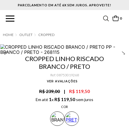
PARCELAMENTO EM ATÉ 6X SEM JUROS. APROVEITE!
0
OUTLET
CROPPED
CROPPED LINHO RISCADO
BRANCO / PRETO
Ref
:
08753019268
VER AVALIAÇÕES
R$ 239,00
|
R$ 119,50
1
R$
119
,
50
Em até
x
sem juros
COR