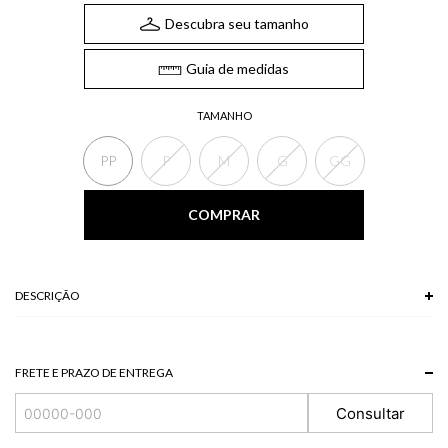
Descubra seu tamanho
Guia de medidas
TAMANHO
PP
P
M
G
GG
COMPRAR
DESCRIÇÃO
O Cropped, confeccionado em linho, possui modelo em frente única,
amarração no pescoço e lastex traseiro. Um modelo elegante e diferenciado,
perfeito para quem busca um look sofisticado e fresco.
FRETE E PRAZO DE ENTREGA
*A tonalidade das cores pode variar de acordo com a sua tela/monitor.
Consultar