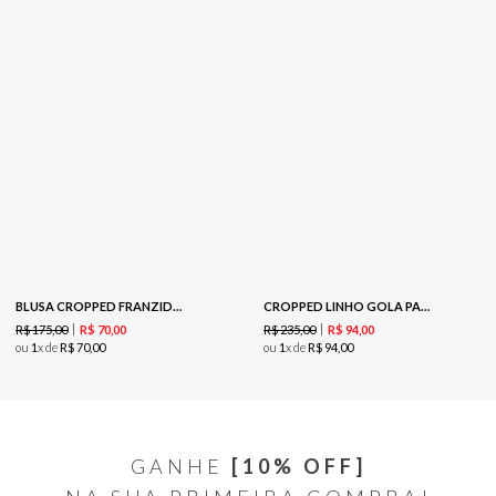
BLUSA CROPPED FRANZIDA -AMORA
CROPPED LINHO GOLA PADRE -TERRACOTA
R$
175
,
00
R$
235
,
00
R$
70
,
00
R$
94
,
00
ou
1
x de
R$
70
,
00
ou
1
x de
R$
94
,
00
GANHE
[10% OFF]