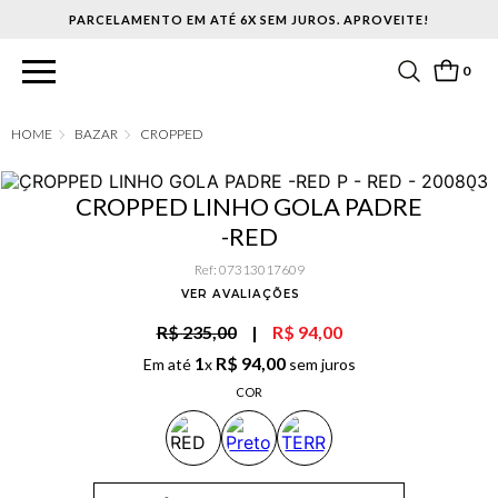
PARCELAMENTO EM ATÉ 6X SEM JUROS. APROVEITE!
0
BAZAR
CROPPED
CROPPED LINHO GOLA PADRE
-RED
Ref
:
07313017609
VER AVALIAÇÕES
R$ 235,00
|
R$ 94,00
1
R$
94
,
00
Em até
x
sem juros
COR