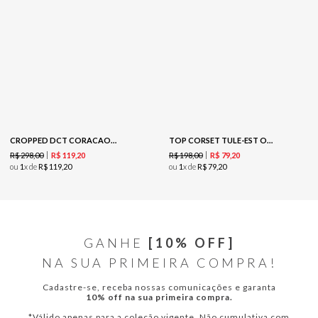
CROPPED DCT CORACAO - LAZULI
TOP CORSET TULE-EST ONDULADO OVERSIZED
R$
298
,
00
R$
198
,
00
R$
119
,
20
R$
79
,
20
ou
1
x de
R$
119
,
20
ou
1
x de
R$
79
,
20
GANHE
[10% OFF]
NA SUA PRIMEIRA COMPRA!
Cadastre-se, receba nossas comunicações e garanta
10% off na sua primeira compra.
*Válido apenas para a coleção vigente. Não cumulativa com