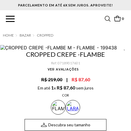
PARCELAMENTO EM ATÉ 6X SEM JUROS. APROVEITE!
0
BAZAR
CROPPED
CROPPED CREPE -FLAMBE
Ref
:
07189017601
VER AVALIAÇÕES
R$ 219,00
|
R$ 87,60
1
R$
87
,
60
Em até
x
sem juros
COR
Descubra seu tamanho