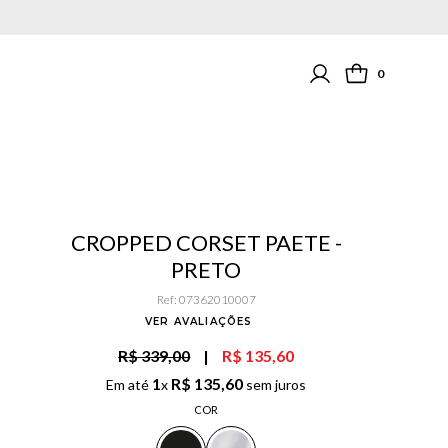
0
CROPPED CORSET PAETE -
PRETO
Ref
:
07362010007
VER AVALIAÇÕES
R$ 339,00
|
R$ 135,60
1
R$
135
,
60
Em até
x
sem juros
COR