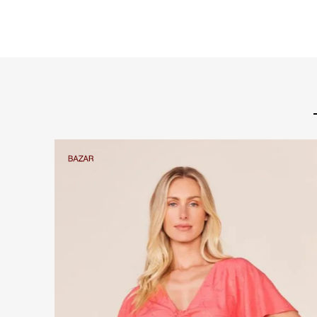
CROPPED CORSET PAETE - PRETO
1
R$
135
,
60
COMPRAR