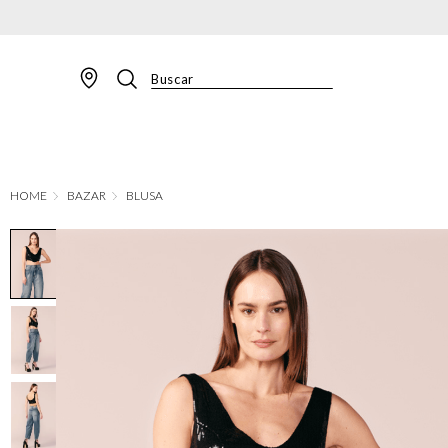
Buscar
TERMOS MAIS BUSCADOS
1
º
BLAZER
2
º
MACACAO
BAZAR
BLUSA
3
º
CALÇA
4
º
BLUSA
5
º
SAIA
6
º
VESTIDOS
7
º
JAQUETA
8
º
SHORT
9
º
CALÇA JEANS