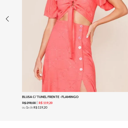
BLUSA C/ TUNEL FRENTE - FLAMINGO
R$
298
,
00
R$
119
,
20
ou
1
x de
R$
119
,
20