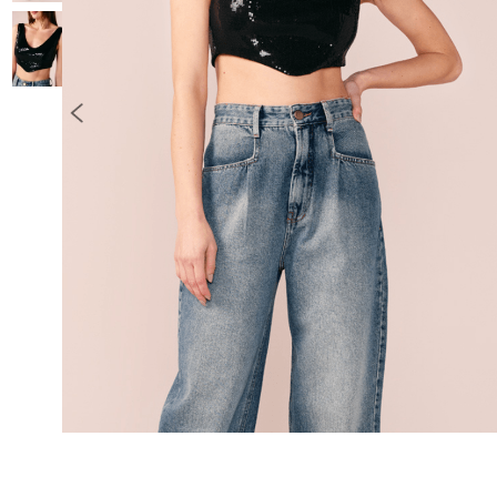
10
º
COLETE