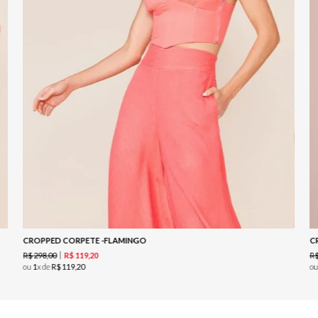
CROPPED CORPETE -FLAMINGO
C
R$
298
,
00
R
R$
119
,
20
ou
1
x de
R$
119
,
20
o