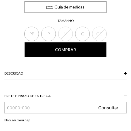
Guia de medidas
TAMANHO
PP
P
M
G
GG
COMPRAR
DESCRIÇÃO
70% VISCOSE + 30% LINHO
FRETE E PRAZO DE ENTREGA
Consultar
Não sei meu cep