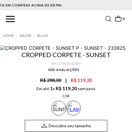
PARCELAMENTO EM ATÉ 6X SEM JUROS. APROVEITE!
0
BAZAR
BLUSA
CROPPED CORPETE - SUNSET
Ref
:
07942010809
VER AVALIAÇÕES
R$ 298,00
|
R$ 119,20
1
R$
119
,
20
Em até
x
sem juros
COR
Descubra seu tamanho