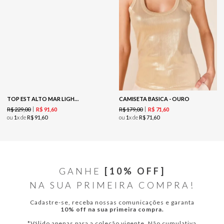
TOP EST ALTO MAR LIGHT PINK -EST ALTO MAR LIGHT PINK
CAMISETA BASICA - OURO
R$
229
,
00
R$
179
,
00
R$
91
,
60
R$
71
,
60
ou
1
x de
R$
91
,
60
ou
1
x de
R$
71
,
60
GANHE
[10% OFF]
NA SUA PRIMEIRA COMPRA!
Cadastre-se, receba nossas comunicações e garanta
10% off na sua primeira compra.
*Válido apenas para a coleção vigente. Não cumulativa