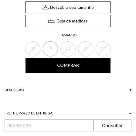
Descubra seu tamanho
Guia de medidas
TAMANHO
PP
P
M
G
GG
COMPRAR
DESCRIÇÃO
O Cropped possui decote em U, shape justo ao corpo, recortes frontais,
alças médias reguláveis e lastex traseiro, para um melhor ajuste ao corpo.
Uma peça indispensável no seu closet, perfeita para qualquer ocasião.
FRETE E PRAZO DE ENTREGA
Composição: 90% Viscose + 10% Poliéster
Consultar
*A tonalidade das cores pode variar de acordo com a sua tela/monitor.