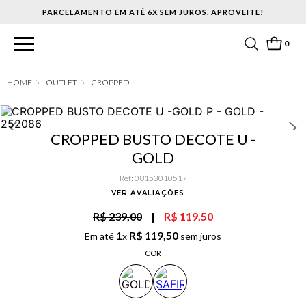
PARCELAMENTO EM ATÉ 6X SEM JUROS. APROVEITE!
0
OUTLET
CROPPED
CROPPED BUSTO DECOTE U -
GOLD
Ref
:
08153010517
VER AVALIAÇÕES
R$ 239,00
|
R$ 119,50
1
R$
119
,
50
Em até
x
sem juros
COR