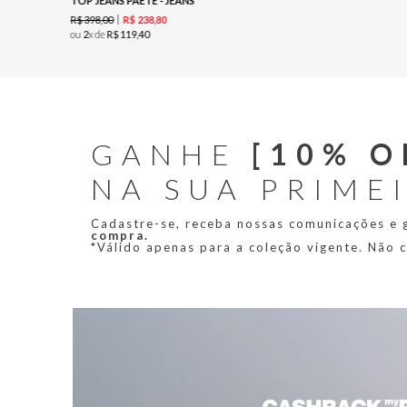
TOP JEANS PAÊTE - JEANS
R$
398
,
00
R$
238
,
80
ou
2
x de
R$
119
,
40
GANHE
[10% O
NA SUA PRIME
Cadastre-se, receba nossas comunicações e
compra.
*Válido apenas para a coleção vigente. Não