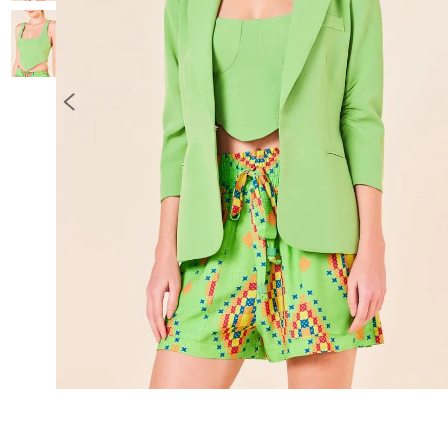
10
º
COLETE