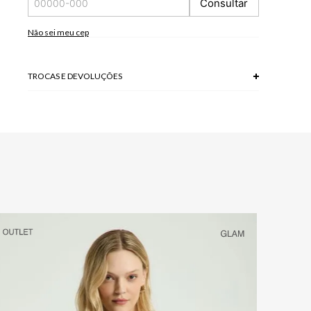
Consultar
*A tonalidade das cores pode variar de acordo com a sua
tela/monitor.
Não sei meu cep
TROCAS E DEVOLUÇÕES
Troca em lojas físicas e devolução grátis no site.
saiba mais