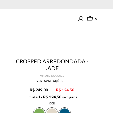
0
CROPPED ARREDONDADA -
JADE
Ref
:
08245010030
VER AVALIAÇÕES
R$ 249,00
|
R$ 124,50
1
R$
124
,
50
Em até
x
sem juros
COR