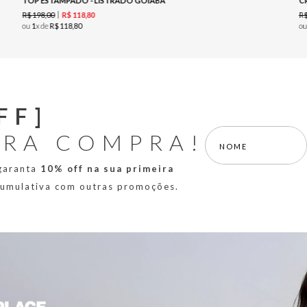
TOP ESTAMPADO - LISTRADO GOIABA
C
R$
198
,
00
R
R$
118
,
80
ou
1
x de
R$
118
,
80
o
FF]
IRA COMPRA!
 garanta
10% off na sua primeira
 cumulativa com outras promoções.