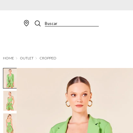
Buscar
TERMOS MAIS BUSCADOS
1
º
BLAZER
2
º
MACACAO
OUTLET
CROPPED
3
º
CALÇA
4
º
BLUSA
5
º
SAIA
6
º
VESTIDOS
7
º
JAQUETA
8
º
CALÇA JEANS
9
º
SHORT