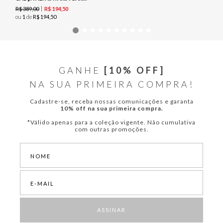
R$
389
,
00
R$
194
,
50
ou
1
de
R$
194
,
50
GANHE
[10% OFF]
NA SUA PRIMEIRA COMPRA!
Cadastre-se, receba nossas comunicações e garanta
10% off na sua primeira compra.
*Válido apenas para a coleção vigente. Não cumulativa
com outras promoções.
ASSINAR