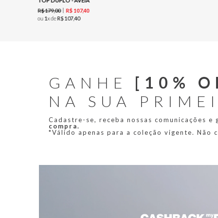
TOP DUPLO - AVEIA
R$
179
,
00
R$
107
,
40
ou
1
x de
R$
107
,
40
GANHE
[10% O
NA SUA PRIME
Cadastre-se, receba nossas comunicações e
compra.
*Válido apenas para a coleção vigente. Não