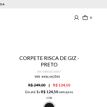
0
CORPETE RISCA DE GIZ -
PRETO
Ref
:
08402010007
VER AVALIAÇÕES
R$ 249,00
|
R$ 124,50
1
R$
124
,
50
Em até
x
sem juros
COR