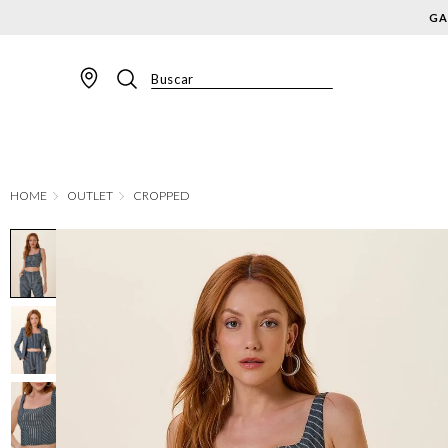
Buscar
TERMOS MAIS BUSCADOS
1
º
BLAZER
2
º
MACACAO
OUTLET
CROPPED
3
º
CALÇA
4
º
BLUSA
5
º
SAIA
6
º
VESTIDOS
7
º
JAQUETA
8
º
SHORT
9
º
CALÇA JEANS