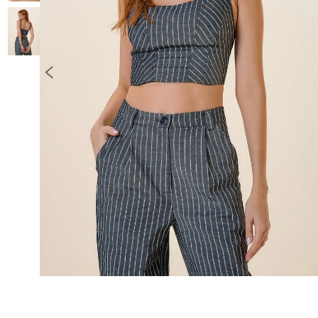
10
º
COLETE