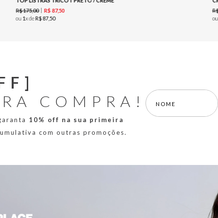
TOP LISTRAS TRICOT PRETO / CREME
C
R$
175
,
00
R
R$
87
,
50
ou
1
x de
R$
87
,
50
o
FF]
IRA COMPRA!
 garanta
10% off na sua primeira
 cumulativa com outras promoções.