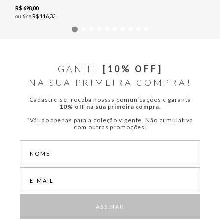
R$
698
,
00
ou
6
de
R$
116
,
33
GANHE
[10% OFF]
NA SUA PRIMEIRA COMPRA!
Cadastre-se, receba nossas comunicações e garanta
10% off na sua primeira compra.
*Válido apenas para a coleção vigente. Não cumulativa
com outras promoções.
ASSINAR