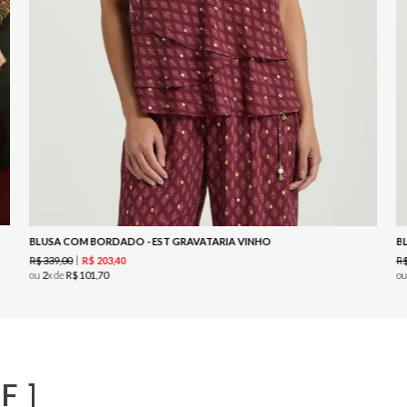
BLUSA COM BORDADO - EST GRAVATARIA VINHO
B
R$
339
,
00
R
R$
203
,
40
ou
2
x de
R$
101
,
70
o
F]