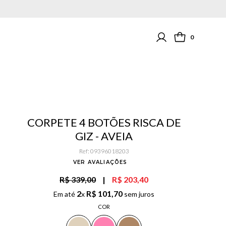
0
CORPETE 4 BOTÕES RISCA DE
GIZ - AVEIA
Ref
:
09396018203
VER AVALIAÇÕES
R$ 339,00
|
R$ 203,40
2
R$
101
,
70
Em até
x
sem juros
COR