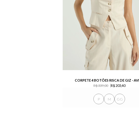
CORPETE 4 BOTÕES RISCA DE GIZ - AV
R$ 339,00
R$ 203,40
P
M
GG