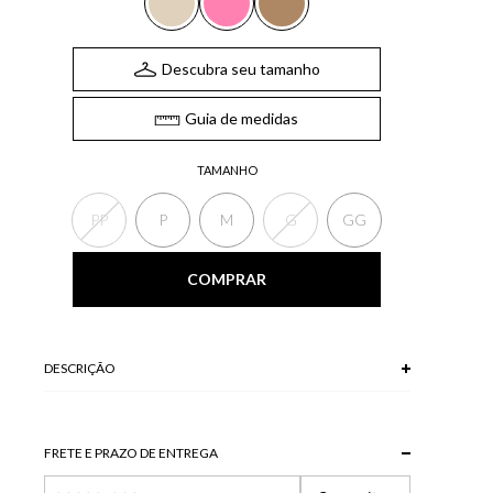
Descubra seu tamanho
Guia de medidas
TAMANHO
PP
P
M
G
GG
COMPRAR
DESCRIÇÃO
O Corpete, confeccionado com tecido de risca de giz,
apresenta decote reto, alças médias, abotoamento
frontal para fechamento, detalhes frontais e barra
FRETE E PRAZO DE ENTREGA
assimétrica com recorte frontal.