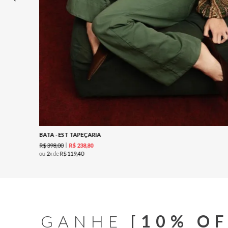
BATA - EST TAPEÇARIA
R$
398
,
00
R$
238
,
80
ou
2
x de
R$
119
,
40
GANHE
[10% OF