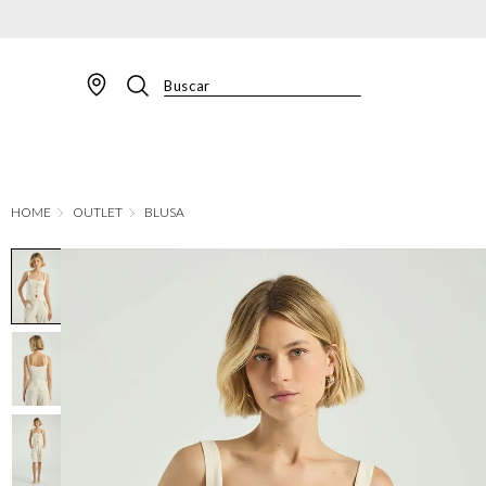
Buscar
TERMOS MAIS BUSCADOS
1
º
BLAZER
2
º
MACACAO
OUTLET
BLUSA
3
º
CALÇA
4
º
BLUSA
5
º
SAIA
6
º
VESTIDOS
7
º
JAQUETA
8
º
CALÇA JEANS
9
º
SHORT