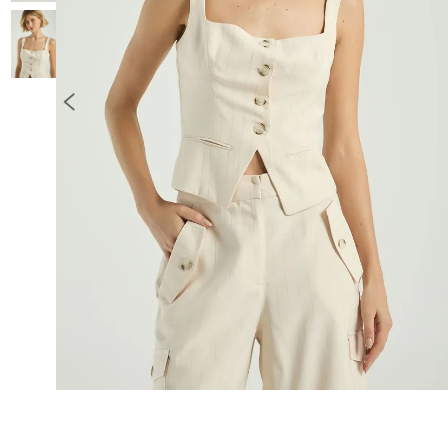
10
º
COLETE