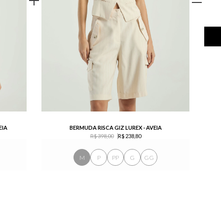
EIA
BERMUDA RISCA GIZ LUREX - AVEIA
R$ 398,00
R$ 238,80
M
P
PP
G
GG