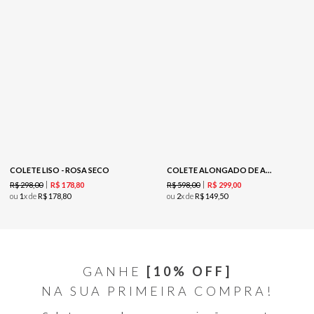
COLETE LISO - ROSA SECO
COLETE ALONGADO DE ALFAIATARIA - PRETO
R$
298
,
00
R$
598
,
00
R$
178
,
80
R$
299
,
00
ou
1
x de
R$
178
,
80
ou
2
x de
R$
149
,
50
GANHE
[10% OFF]
NA SUA PRIMEIRA COMPRA!