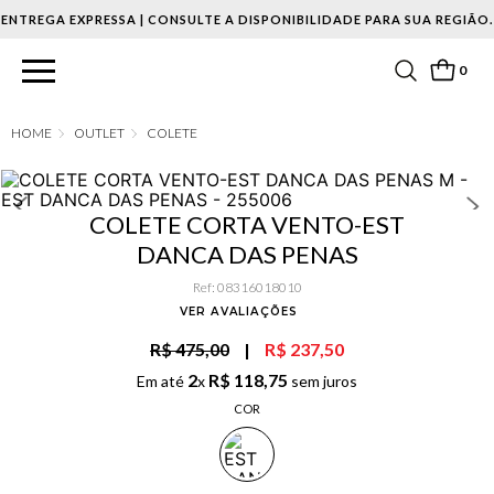
ENTREGA EXPRESSA | CONSULTE A DISPONIBILIDADE PARA SUA REGIÃO.
0
OUTLET
COLETE
COLETE CORTA VENTO-EST
DANCA DAS PENAS
Ref
:
08316018010
VER AVALIAÇÕES
R$ 475,00
|
R$ 237,50
2
R$
118
,
75
Em até
x
sem juros
COR