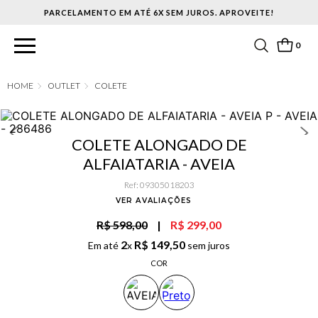
PARCELAMENTO EM ATÉ 6X SEM JUROS. APROVEITE!
0
OUTLET
COLETE
COLETE ALONGADO DE
ALFAIATARIA - AVEIA
Ref
:
09305018203
VER AVALIAÇÕES
R$ 598,00
|
R$ 299,00
2
R$
149
,
50
Em até
x
sem juros
COR