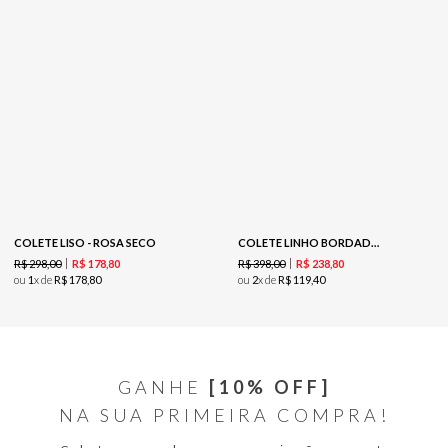
COLETE LISO - ROSA SECO
COLETE LINHO BORDADO - PRETO
R$
298
,
00
R$
398
,
00
R$
178
,
80
R$
238
,
80
ou
1
x de
R$
178
,
80
ou
2
x de
R$
119
,
40
GANHE
[10% OFF]
NA SUA PRIMEIRA COMPRA!