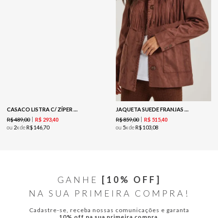
CASACO LISTRA C/ ZÍPER TRICOT - AVEIA
JAQUETA SUEDE FRANJAS - COFFEE
R$
489
,
00
R$
859
,
00
R$
293
,
40
R$
515
,
40
ou
2
x de
R$
146
,
70
ou
5
x de
R$
103
,
08
GANHE
[10% OFF]
NA SUA PRIMEIRA COMPRA!
Cadastre-se, receba nossas comunicações e garanta
10% off na sua primeira compra.