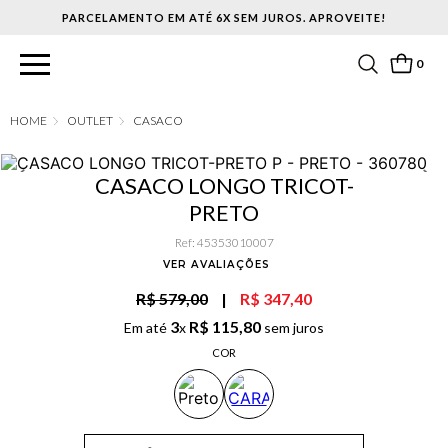
PARCELAMENTO EM ATÉ 6X SEM JUROS. APROVEITE!
0
OUTLET
CASACO
CASACO LONGO TRICOT-
PRETO
Ref
:
45353010007
VER AVALIAÇÕES
R$ 579,00
|
R$ 347,40
3
R$
115
,
80
Em até
x
sem juros
COR