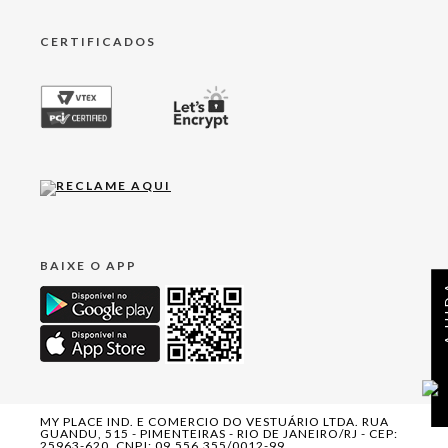
CERTIFICADOS
BAIXE O APP
AJ
MY PLACE IND. E COMERCIO DO VESTUÁRIO LTDA. RUA
GUANDU, 515 - PIMENTEIRAS - RIO DE JANEIRO/RJ - CEP:
25963-620. CNPJ: 09.556.355/0012-99