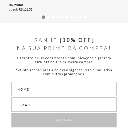
R$
698
,
00
ou
6
de
R$
116
,
33
GANHE
[10% OFF]
NA SUA PRIMEIRA COMPRA!
Cadastre-se, receba nossas comunicações e garanta
10% off na sua primeira compra.
*Válido apenas para a coleção vigente. Não cumulativa
com outras promoções.
ASSINAR