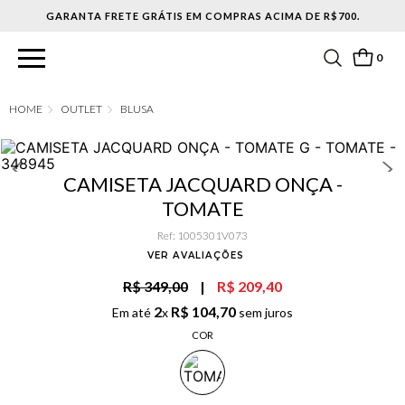
0
OUTLET
BLUSA
CAMISETA JACQUARD ONÇA -
TOMATE
Ref
:
1005301V073
VER AVALIAÇÕES
R$ 349,00
|
R$ 209,40
2
R$
104
,
70
Em até
x
sem juros
COR