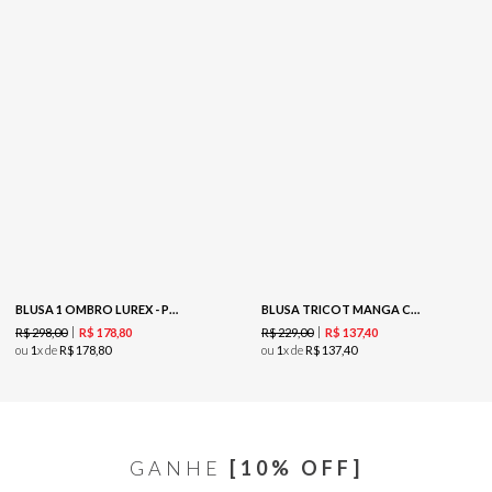
BLUSA 1 OMBRO LUREX - PRETO
BLUSA TRICOT MANGA CURTA - BRANCO
R$
298
,
00
R$
229
,
00
R$
178
,
80
R$
137
,
40
ou
1
x de
R$
178
,
80
ou
1
x de
R$
137
,
40
GANHE
[10% OFF]