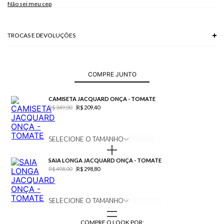
Não sei meu cep
Modelo veste P.
TROCAS E DEVOLUÇÕES
Troca em lojas físicas e devolução grátis no site.
saiba mais
COMPRE JUNTO
CAMISETA JACQUARD ONÇA - TOMATE
R$ 349,00
R$ 209,40
SELECIONE O TAMANHO
SAIA LONGA JACQUARD ONÇA - TOMATE
R$ 498,00
R$ 298,80
SELECIONE O TAMANHO
COMPRE O LOOK POR: