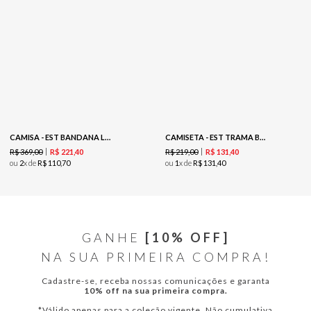
CAMISA - EST BANDANA LOC MALTE
CAMISETA - EST TRAMA BO-HO
R$
369
,
00
R$
219
,
00
R$
221
,
40
R$
131
,
40
ou
2
x de
R$
110
,
70
ou
1
x de
R$
131
,
40
GANHE
[10% OFF]
NA SUA PRIMEIRA COMPRA!
Cadastre-se, receba nossas comunicações e garanta
10% off na sua primeira compra.
*Válido apenas para a coleção vigente. Não cumulativa