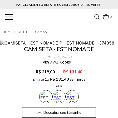
PARCELAMENTO EM ATÉ 6X SEM JUROS. APROVEITE!
0
OUTLET
CAMISA
CAMISETA - EST NOMADE
Ref
:
0927106V095
VER AVALIAÇÕES
R$ 219,00
|
R$ 131,40
1
R$
131
,
40
Em até
x
sem juros
COR
Descubra seu tamanho