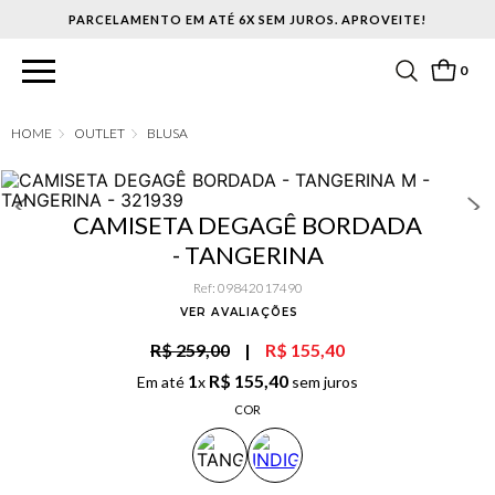
PARCELAMENTO EM ATÉ 6X SEM JUROS. APROVEITE!
0
OUTLET
BLUSA
CAMISETA DEGAGÊ BORDADA
- TANGERINA
Ref
:
09842017490
VER AVALIAÇÕES
R$ 259,00
|
R$ 155,40
1
R$
155
,
40
Em até
x
sem juros
COR