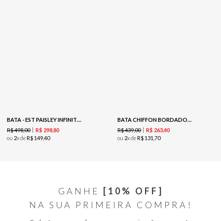
BATA - EST PAISLEY INFINITO
BATA CHIFFON BORDADO - PRETO
R$
498
,
00
R$
439
,
00
R$
298
,
80
R$
263
,
40
ou
2
x de
R$
149
,
40
ou
2
x de
R$
131
,
70
GANHE
[10% OFF]
NA SUA PRIMEIRA COMPRA!