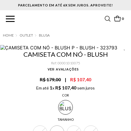
PARCELAMENTO EM ATÉ 6X SEM JUROS. APROVEITE!
0
OUTLET
BLUSA
CAMISETA COM NÓ - BLUSH
Ref
:
00001010075
VER AVALIAÇÕES
R$ 179,00
|
R$ 107,40
1
R$
107
,
40
Em até
x
sem juros
COR
TAMANHO