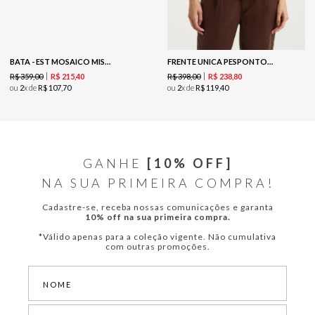
BATA - EST MOSAICO MISTICO
FRENTE UNICA PESPONTOS - MARROM
R$
359
,
00
R$
398
,
00
R$
215
,
40
R$
238
,
80
ou
2
x de
R$
107
,
70
ou
2
x de
R$
119
,
40
GANHE
[10% OFF]
NA SUA PRIMEIRA COMPRA!
Cadastre-se, receba nossas comunicações e garanta
10% off na sua primeira compra.
*Válido apenas para a coleção vigente. Não cumulativa
com outras promoções.