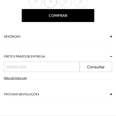
PP
P
M
G
COMPRAR
DESCRIÇÃO
A Camiseta, de decote reto, possui alças largas cruzadas nas costas, nós
frontais e franzimento lateral, que traz um melhor ajusta da blusa ao corpo.
Perfeita para um look casual chic sem esforço.
FRETE E PRAZO DE ENTREGA
*A tonalidade das cores pode variar de acordo com a sua tela/monitor.
Consultar
100 % POLIESTER
Não sei meu cep
Modelo veste P
TROCAS E DEVOLUÇÕES
Troca em lojas físicas e devolução grátis no site.
saiba mais