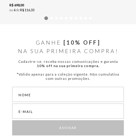
R$
698
,
00
ou
6
de
R$
116
,
33
GANHE
[10% OFF]
NA SUA PRIMEIRA COMPRA!
Cadastre-se, receba nossas comunicações e garanta
10% off na sua primeira compra.
*Válido apenas para a coleção vigente. Não cumulativa
com outras promoções.
ASSINAR