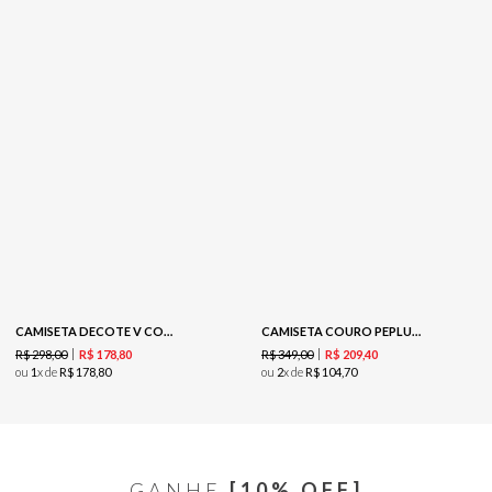
CAMISETA DECOTE V COM RENDA - CARAMELO
CAMISETA COURO PEPLUM - PRETO
R$
298
,
00
R$
349
,
00
R$
178
,
80
R$
209
,
40
ou
1
x de
R$
178
,
80
ou
2
x de
R$
104
,
70
GANHE
[10% OFF]