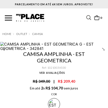
PARCELAMENTO EM ATÉ 6X SEM JUROS. APROVEITE!
0
OUTLET
CAMISA
CAMISA AMPLINHA - EST
GEOMETRICA
Ref
:
1021003V030
VER AVALIAÇÕES
R$ 349,00
|
R$ 209,40
2
R$
104
,
70
Em até
x
sem juros
COR