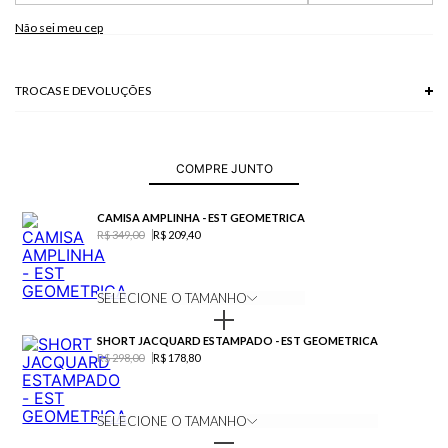
100% VISCOSE
Não sei meu cep
Modelo veste P.
TROCAS E DEVOLUÇÕES
Troca em lojas físicas e devolução grátis no site.
saiba mais
COMPRE JUNTO
CAMISA AMPLINHA - EST GEOMETRICA
R$ 349,00
R$ 209,40
SELECIONE O TAMANHO
SHORT JACQUARD ESTAMPADO - EST GEOMETRICA
R$ 298,00
R$ 178,80
SELECIONE O TAMANHO