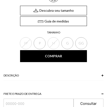
Descubra seu tamanho
Guia de medidas
TAMANHO
PP
P
M
G
GG
COMPRAR
DESCRIÇÃO
A Camisa estampada possui mangas curtas, abotoamento frontal para
fechamento, gola e pequenas fendas laterais na barra. A camisa
estampada como terceira peça garante um toque arrumado sem esforço.
FRETE E PRAZO DE ENTREGA
*As peças podem variar a estampa de acordo com o corte.
A tonalidade das cores pode variar de acordo com a sua tela/monitor.
Consultar