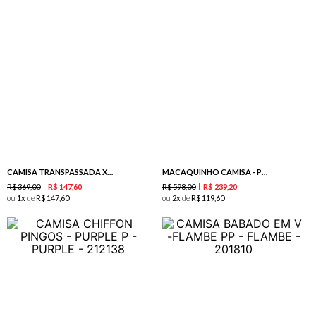
CAMISA TRANSPASSADA XADREZ -MARSALA
MACAQUINHO CAMISA - PURPLE
R$
369
,
00
R$
598
,
00
R$
147
,
60
R$
239
,
20
ou
1
de
R$
147
,
60
ou
2
de
R$
119
,
60