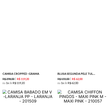
CAMISA CROPPED -GRAMA
BLUSA SEGUNDA PELE TULE -CHERRY
R$
298
,
00
R$
155
,
00
R$
119
,
20
R$
62
,
00
ou
1
de
R$
119
,
20
ou
1
de
R$
62
,
00