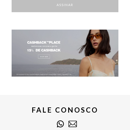
designs exclusivos e cheios de personalidade
para você montar
ASSINAR
looks super autênticos.
Aqui, você encontra vestidos midi, longos e curtos, ideais para te
acompanhar em qualquer ocasião e em qualquer mood que você estiver.
Fique sempre elegante e pronta com modelos em babado, de alcinha,
mangas bufantes e outros estilos super versáteis para atualizar o seu
closet.
Blusas femininas para mulheres que se vestem com sofisticação
Em nossa loja, você descobre modelagens surpreendentes de
blusas
femininas
que carregam em si toda força e atitude da mulher brasileira.
São peças cheias de movimento e estilo para você usar e ousar do
happy hour a um jantar romântico.
Explore nossas opções em camisas, blusas, croppeds, tops, bodies e t-
shirts em tecidos nobres e de alta qualidade. Para usar sempre que
você desejar,
as peças são duráveis, versáteis, modernas e
entregam sofisticação
até mesmo nas composições mais casuais.
Combine com uma calça, shorts ou saia e crie produções que te
FALE CONOSCO
tornarão o destaque do evento. Com cores vivas e estampas
exclusivas, você tem designs incríveis para explorar toda a sua
imaginação.
Blazers femininos que são o
grand finale
de qualquer produção