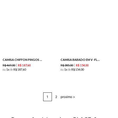
CAMISA CHIFFON PINGOS - PURPLE
CAMISA BABADO EM V -FLAMBE
R$
469
,
00
R$
385
,
00
R$
187
,
60
R$
154
,
00
ou
1
de
R$
187
,
60
ou
1
de
R$
154
,
00
1
2
proximo >