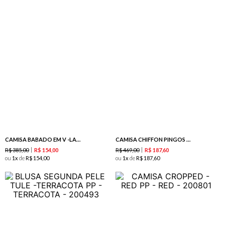
CAMISA BABADO EM V -LARANJA
CAMISA CHIFFON PINGOS - MAXI PINK
R$
385
,
00
R$
469
,
00
R$
154
,
00
R$
187
,
60
ou
1
de
R$
154
,
00
ou
1
de
R$
187
,
60