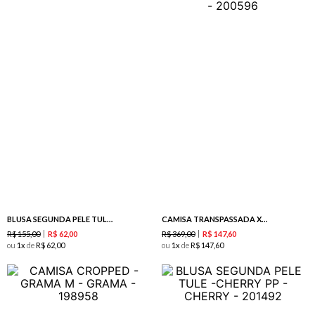
BLUSA SEGUNDA PELE TULE -GRAMA
CAMISA TRANSPASSADA XADREZ -MARINHO
R$
155
,
00
R$
369
,
00
R$
62
,
00
R$
147
,
60
ou
1
de
R$
62
,
00
ou
1
de
R$
147
,
60