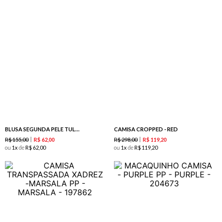
BLUSA SEGUNDA PELE TULE -TERRACOTA
CAMISA CROPPED - RED
R$
155
,
00
R$
298
,
00
R$
62
,
00
R$
119
,
20
ou
1
de
R$
62
,
00
ou
1
de
R$
119
,
20