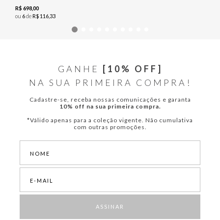
R$
698
,
00
ou
6
de
R$
116
,
33
GANHE
[10% OFF]
NA SUA PRIMEIRA COMPRA!
Cadastre-se, receba nossas comunicações e garanta
10% off na sua primeira compra.
*Válido apenas para a coleção vigente. Não cumulativa
com outras promoções.
ASSINAR