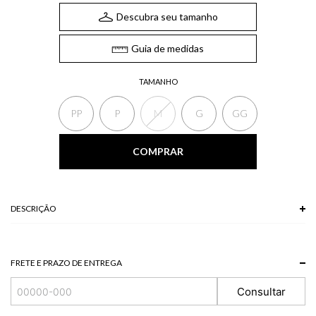
Descubra seu tamanho
Guia de medidas
TAMANHO
PP
P
M
G
GG
COMPRAR
DESCRIÇÃO
A Calça xadrez possui bolsos laterais, detalhes frontais e traseiros e
fechamento frontal por zíper e maxi botão. O padrão xadrez traz inspiração
clássica ao design, adicionando sofisticação e personalidade às produções.
FRETE E PRAZO DE ENTREGA
*A tonalidade das cores pode variar de acordo com a sua tela/monitor.
Consultar
64% POLIESTER + 34% VISCOSE + 2% ELASTANO
Modelo veste P.