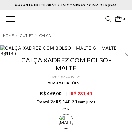
GARANTA FRETE GRÁTIS EM COMPRAS ACIMA DE R$700.
0
OUTLET
CALÇA
CALÇA XADREZ COM BOLSO -
MALTE
Ref
:
1069601V091
VER AVALIAÇÕES
R$ 469,00
|
R$ 281,40
2
R$
140
,
70
Em até
x
sem juros
COR