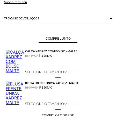
Não sei meu cep
TROCAS E DEVOLUÇÕES
Troca em lojas físicas e devolução grátis no site.
saiba mais
COMPRE JUNTO
CALÇA XADREZ COM BOLSO - MALTE
R$ 469,00
R$ 281,40
SELECIONE O TAMANHO
BLUSA FRENTE UNICA XADREZ - MALTE
R$ 349,00
R$ 209,40
SELECIONE O TAMANHO
COMPRE O LOOK POR: