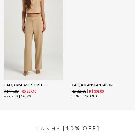
CALÇA RISCAS C/ LUREX - COOKIE
CALÇA JEANS PANTALONA CORROSÃO - JEANS
R$
479
,
00
R$
515
,
00
R$
287
,
40
R$
309
,
00
ou
2
x de
R$
143
,
70
ou
3
x de
R$
103
,
00
GANHE
[10% OFF]