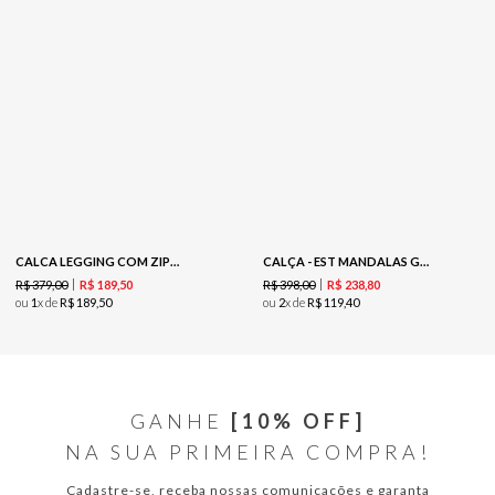
CALCA LEGGING COM ZIPER -PRETO
CALÇA - EST MANDALAS GRAVATARIA
R$
379
,
00
R$
398
,
00
R$
189
,
50
R$
238
,
80
ou
1
x de
R$
189
,
50
ou
2
x de
R$
119
,
40
GANHE
[10% OFF]
NA SUA PRIMEIRA COMPRA!
Cadastre-se, receba nossas comunicações e garanta