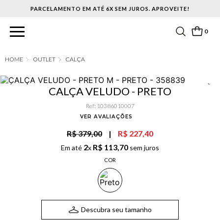
PARCELAMENTO EM ATÉ 6X SEM JUROS. APROVEITE!
0
OUTLET
CALÇA
CALÇA VELUDO - PRETO
Ref
:
10386010007
VER AVALIAÇÕES
R$ 379,00
|
R$ 227,40
2
R$
113
,
70
Em até
x
sem juros
COR
Descubra seu tamanho