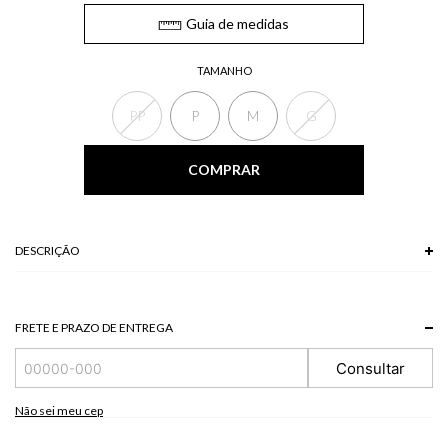
Guia de medidas
TAMANHO
PP
P
M
G
COMPRAR
DESCRIÇÃO
A Calça, confeccionada em veludo, possui elástico no cós, bolsos laterais e
modelagem levemente solta ao corpo. O tecido de veludo dá um toque
sofisticado em uma peça casual, unindo conforto e elegância.
FRETE E PRAZO DE ENTREGA
*A tonalidade das cores pode variar de acordo com a sua tela/monitor.
Consultar
92% POLIESTER + 8% ELASTANO
Modelo veste P.
Não sei meu cep