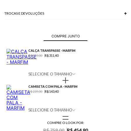
TROCAS E DEVOLUÇÕES
Troca em lojas físicas e devolução grátis no site.
saiba mais
COMPRE JUNTO
CALÇA TRANSPASSE - MARFIM
R$ 519,00
R$ 311,40
SELECIONE O TAMANHO
CAMISETA COM PALA - MARFIM
R$ 239,00
R$ 143,40
SELECIONE O TAMANHO
COMPRE O LOOK POR:
R$ 758,00
R$ 454,80