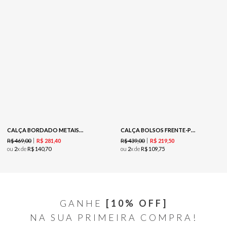
CALÇA BORDADO METAIS - VINHO
CALÇA BOLSOS FRENTE-PRETO
R$
469
,
00
R$
439
,
00
R$
281
,
40
R$
219
,
50
ou
2
x de
R$
140
,
70
ou
2
x de
R$
109
,
75
GANHE
[10% OFF]
NA SUA PRIMEIRA COMPRA!