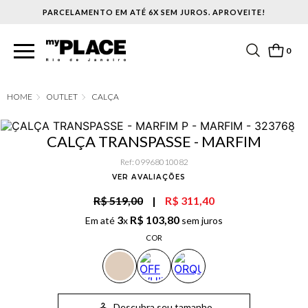
PARCELAMENTO EM ATÉ 6X SEM JUROS. APROVEITE!
0
OUTLET
CALÇA
CALÇA TRANSPASSE - MARFIM
Ref
:
09968010082
VER AVALIAÇÕES
R$ 519,00
|
R$ 311,40
3
R$
103
,
80
Em até
x
sem juros
COR
Descubra seu tamanho