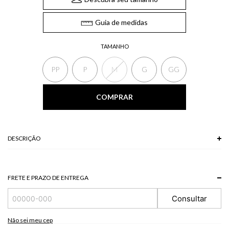
Guia de medidas
TAMANHO
PP
P
M
G
GG
COMPRAR
DESCRIÇÃO
A Calça, de modelo pantalona, possui pregas frontais, bolsos laterais e
transpasse no cós. Uma calça elegante , que traz personalidade à sua
composição.
FRETE E PRAZO DE ENTREGA
*A tonalidade das cores pode variar de acordo com a sua tela/monitor.
Consultar
77 % LIOCEL + 16 % ALGODAO + 7 % LINHO
Modelo veste P.
Não sei meu cep