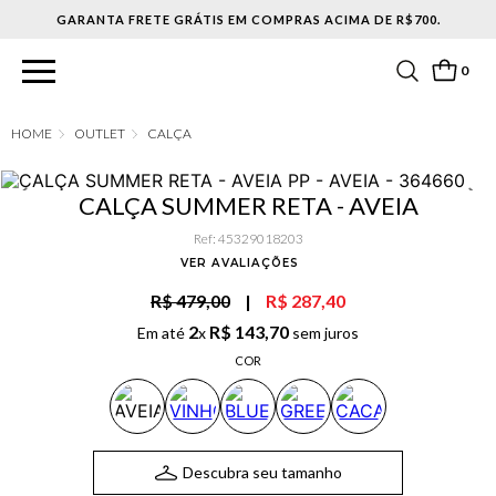
0
OUTLET
CALÇA
CALÇA SUMMER RETA - AVEIA
Ref
:
45329018203
VER AVALIAÇÕES
R$ 479,00
|
R$ 287,40
2
R$
143
,
70
Em até
x
sem juros
COR
Descubra seu tamanho