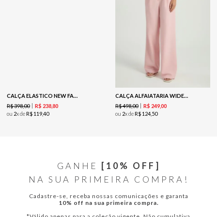
CALÇA ELASTICO NEW FABRIC - CAPUCCINO
CALÇA ALFAIATARIA WIDE LEG - BLUSH
R$
398
,
00
R$
498
,
00
R$
238
,
80
R$
249
,
00
ou
2
x de
R$
119
,
40
ou
2
x de
R$
124
,
50
GANHE
[10% OFF]
NA SUA PRIMEIRA COMPRA!
Cadastre-se, receba nossas comunicações e garanta
10% off na sua primeira compra.
*Válido apenas para a coleção vigente. Não cumulativa