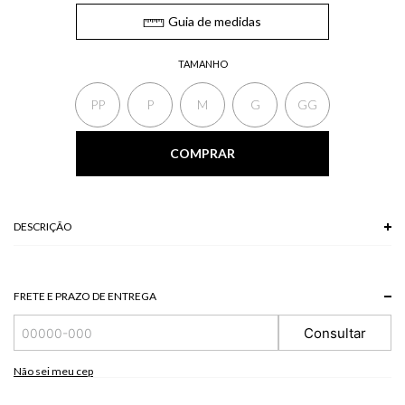
Guia de medidas
TAMANHO
PP
P
M
G
GG
COMPRAR
DESCRIÇÃO
A Calça, de modelo reto, apresenta bolsos laterais, fechamento frontal e
modelagem levemente solta ao corpo. Clássica e contemporânea ao mesmo
tempo, a calça é ideal para criar looks sofisticados com facilidade.
FRETE E PRAZO DE ENTREGA
*A tonalidade das cores pode variar de acordo com a sua tela/monitor.
Consultar
Modelo veste P.
Não sei meu cep