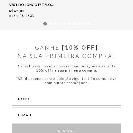
VESTIDO LONGO EST FLORAL - NAVY
R$
698
,
00
ou
6
de
R$
116
,
33
GANHE
[10% OFF]
NA SUA PRIMEIRA COMPRA!
Cadastre-se, receba nossas comunicações e garanta
10% off na sua primeira compra.
*Válido apenas para a coleção vigente. Não cumulativa
com outras promoções.
ASSINAR