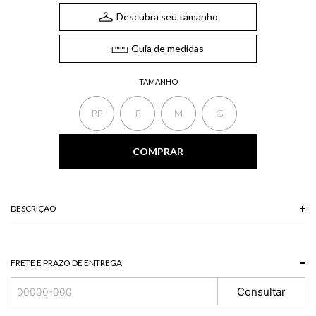
Descubra seu tamanho
Guia de medidas
TAMANHO
PP
P
M
G
COMPRAR
DESCRIÇÃO
A Calça possui mix de tecidos e possui modelagem reta. Além disso, possui
bolsos laterais e fechamento padrão por zíper e botão. Uma peça moderna,
que segue as grandes tendências do mundo da moda.
FRETE E PRAZO DE ENTREGA
Composição: 94% Poliéster + 6% Elastano
Consultar
*A tonalidade das cores pode variar de acordo com a sua tela/monitor.