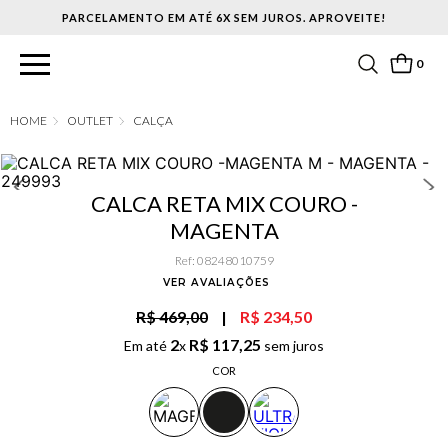
PARCELAMENTO EM ATÉ 6X SEM JUROS. APROVEITE!
0
OUTLET
CALÇA
CALCA RETA MIX COURO -
MAGENTA
Ref
:
08248010759
VER AVALIAÇÕES
R$ 469,00
|
R$ 234,50
2
R$
117
,
25
Em até
x
sem juros
COR