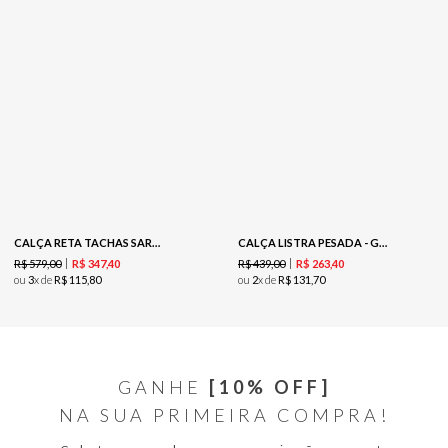
CALÇA RETA TACHAS SARJA - COFFEE
CALÇA LISTRA PESADA - GRAY
R$
579
,
00
R$
439
,
00
R$
347
,
40
R$
263
,
40
ou
3
x de
R$
115
,
80
ou
2
x de
R$
131
,
70
GANHE
[10% OFF]
NA SUA PRIMEIRA COMPRA!