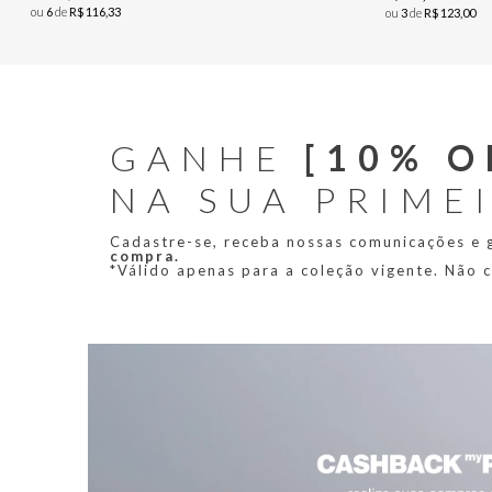
ou
6
de
R$
116
,
33
ou
3
de
R$
123
,
00
GANHE
[10% O
NA SUA PRIME
Cadastre-se, receba nossas comunicações e
compra.
*Válido apenas para a coleção vigente. Não