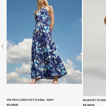
10
º
COLETE
VESTIDO LONGO EST FLORAL - NAVY
BLUSA EST FLORA
R$
698
,
00
R$
369
,
00