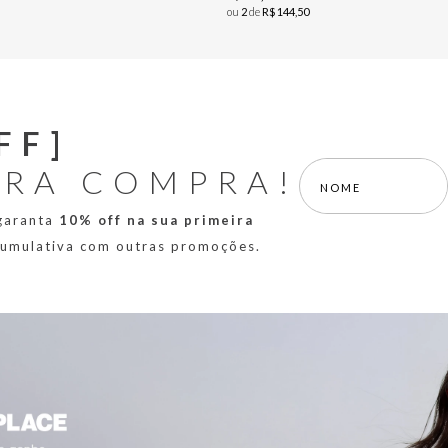
ou
2
de
R$
144
,
50
FF]
IRA COMPRA!
 garanta
10% off na sua primeira
 cumulativa com outras promoções.