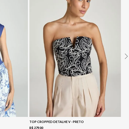
TOP CROPPED DETALHE V - PRETO
R$
279
,
00