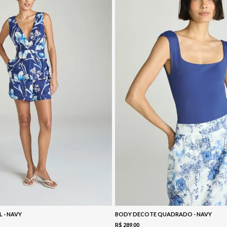
L - NAVY
BODY DECOTE QUADRADO - NAVY
R$
289
,
00