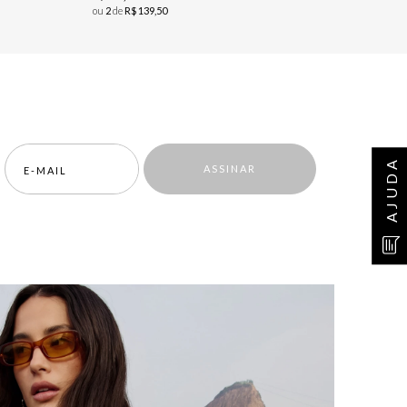
ou
2
de
R$
139
,
50
AJUDA
ASSINAR