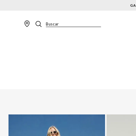
GA
Buscar
TERMOS MAIS BUSCADOS
1
º
BLAZER
2
º
MACACAO
3
º
CALÇA
4
º
BLUSA
5
º
SAIA
6
º
VESTIDOS
7
º
JAQUETA
8
º
SHORT
9
º
CALÇA JEANS