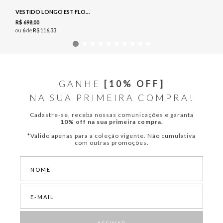
VESTIDO LONGO EST FLORAL - NAVY
R$
698
,
00
ou
6
de
R$
116
,
33
GANHE
[10% OFF]
NA SUA PRIMEIRA COMPRA!
Cadastre-se, receba nossas comunicações e garanta
10% off na sua primeira compra.
*Válido apenas para a coleção vigente. Não cumulativa
com outras promoções.