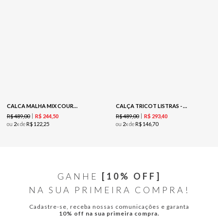
CALCA MALHA MIX COURO PRETO
CALÇA TRICOT LISTRAS - SANDALO
R$
489
,
00
R$
489
,
00
R$
244
,
50
R$
293
,
40
ou
2
x de
R$
122
,
25
ou
2
x de
R$
146
,
70
GANHE
[10% OFF]
NA SUA PRIMEIRA COMPRA!
Cadastre-se, receba nossas comunicações e garanta
10% off na sua primeira compra.