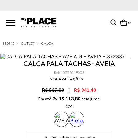
PARCELAMENTO EM ATÉ 6X SEM JUROS. APROVEITE!
0
OUTLET
CALÇA
CALÇA PALA TACHAS - AVEIA
Ref
:
10555018203
VER AVALIAÇÕES
R$ 569,00
|
R$ 341,40
3
R$
113
,
80
Em até
x
sem juros
COR
Descubra seu tamanho