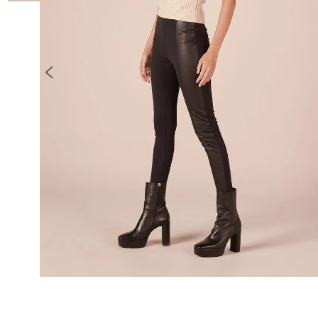
10
º
COLETE