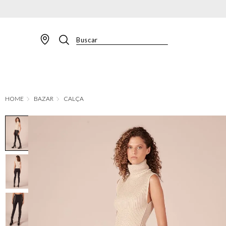
PARCELAMENTO EM
Buscar
TERMOS MAIS BUSCADOS
1
º
BLAZER
2
º
MACACAO
BAZAR
CALÇA
3
º
CALÇA
4
º
BLUSA
5
º
SAIA
6
º
VESTIDOS
7
º
JAQUETA
8
º
SHORT
9
º
CALÇA JEANS