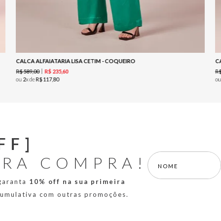
CALCA ALFAIATARIA LISA CETIM - COQUEIRO
C
R$
589
,
00
R
R$
235
,
60
ou
2
x de
R$
117
,
80
o
FF]
IRA COMPRA!
 garanta
10% off na sua primeira
 cumulativa com outras promoções.