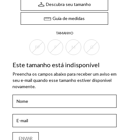
Descubra seu tamanho
Guia de medidas
TAMANHO
PP
P
M
G