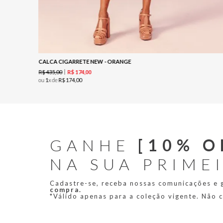
CALCA CIGARRETE NEW - ORANGE
R$
435
,
00
R$
174
,
00
ou
1
x de
R$
174
,
00
GANHE
[10% O
NA SUA PRIME
Cadastre-se, receba nossas comunicações e
compra.
*Válido apenas para a coleção vigente. Não