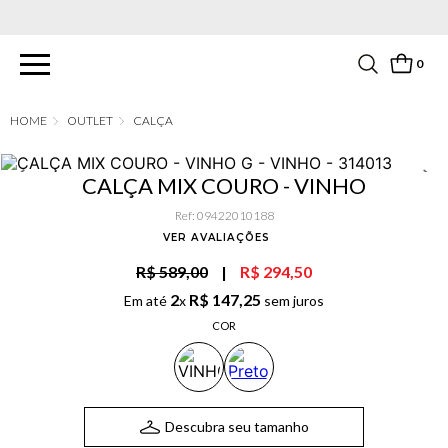
PARCELAMENTO EM ATÉ 6X SEM JUROS. APROVEITE!
0
OUTLET
CALÇA
CALÇA MIX COURO - VINHO
Ref
:
09422010188
VER AVALIAÇÕES
R$ 589,00
|
R$ 294,50
2
R$
147
,
25
Em até
x
sem juros
COR
Descubra seu tamanho