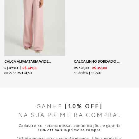
CALÇA ALFAIATARIA WIDE LEG - BLUSH
CALÇA LINHO BORDADO - FOLHA
R$
498
,
00
R$
598
,
00
R$
249
,
00
R$
358
,
80
ou
2
x de
R$
124
,
50
ou
3
x de
R$
119
,
60
GANHE
[10% OFF]
NA SUA PRIMEIRA COMPRA!
Cadastre-se, receba nossas comunicações e garanta
10% off na sua primeira compra.
*Válido apenas para a coleção vigente. Não cumulativa