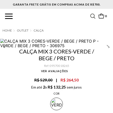
0
OUTLET
CALÇA
CALÇA MIX 3 CORES-VERDE /
BEGE / PRETO
Ref
:
09570018265
VER AVALIAÇÕES
R$ 529,00
|
R$ 264,50
2
R$
132
,
25
Em até
x
sem juros
COR