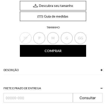
Descubra seu tamanho
Guia de medidas
TAMANHO
PP
P
M
G
GG
COMPRAR
DESCRIÇÃO
A Calça apresenta mix de três cores distintas, zíper lateral para
fechamento e barra ampla. Uma calça que faz o seu look sair do óbvio, ideal
para quem busca um visual com personalidade e versatilidade.
FRETE E PRAZO DE ENTREGA
*A tonalidade das cores pode variar de acordo com a sua tela/monitor.
Consultar
93 % VISCOSE + 7 % POLIESTER
Modelo veste P.