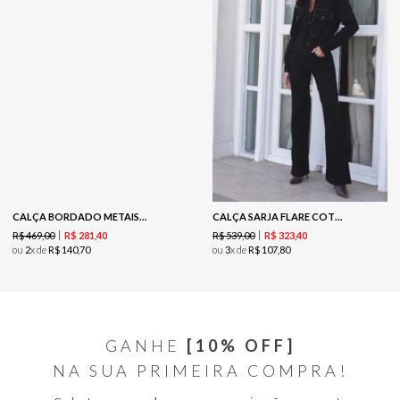
CALÇA BORDADO METAIS - VINHO
CALÇA SARJA FLARE COTELE REBITE - PRETO
R$
469
,
00
R$
539
,
00
R$
281
,
40
R$
323
,
40
ou
2
x de
R$
140
,
70
ou
3
x de
R$
107
,
80
GANHE
[10% OFF]
NA SUA PRIMEIRA COMPRA!