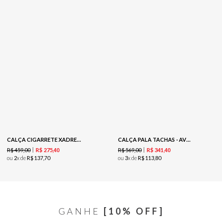
CALÇA CIGARRETE XADREZ - MARROM
CALÇA PALA TACHAS - AVEIA
R$
459
,
00
R$
569
,
00
R$
275
,
40
R$
341
,
40
ou
2
x de
R$
137
,
70
ou
3
x de
R$
113
,
80
GANHE
[10% OFF]