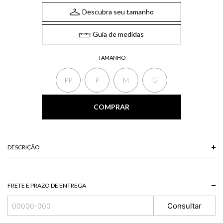
Descubra seu tamanho
Guia de medidas
TAMANHO
PP
P
M
G
COMPRAR
DESCRIÇÃO
A Calça, confeccionada em malha, possui modelagem estruturada com
barra levemente ampla com zíper lateral para fechamento. Combine a calça
em malha com blusa de mesma cor e tecido para um look elegante e social.
FRETE E PRAZO DE ENTREGA
*A tonalidade das cores pode variar de acordo com a sua tela/monitor.
Consultar
94% POLIESTER + 6% ELASTANO
Modelo veste P.