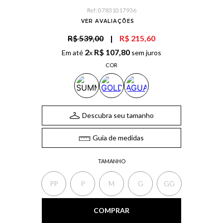
Ref
:
07831017936
VER AVALIAÇÕES
R$ 539,00
|
R$ 215,60
2
R$
107
,
80
Em até
x
sem juros
COR
Descubra seu tamanho
Guia de medidas
TAMANHO
PP
P
M
G
GG
COMPRAR