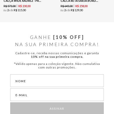
CALÇA WIDE XADREZ - PRETO
CALCA RETA SARJA BORDADA -PRETO
R$
575
,
00
R$
645
,
00
R$
230
,
00
R$
258
,
00
ou
2
x de
R$
115
,
00
ou
2
x de
R$
129
,
00
GANHE
[10% OFF]
NA SUA PRIMEIRA COMPRA!
Cadastre-se, receba nossas comunicações e garanta
10% off na sua primeira compra.
*Válido apenas para a coleção vigente. Não cumulativa
com outras promoções.
ASSINAR