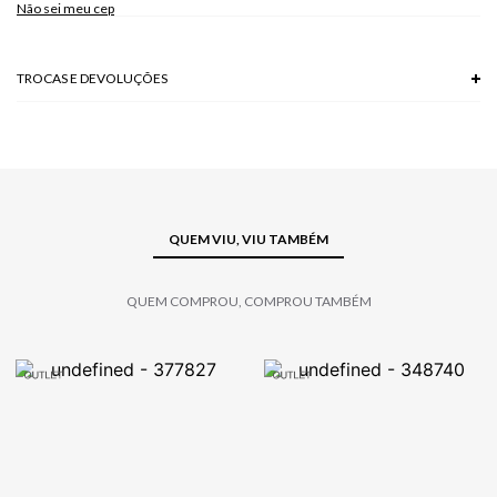
Não sei meu cep
Modelo veste P.
TROCAS E DEVOLUÇÕES
Troca em lojas físicas e devolução grátis no site.
saiba mais
QUEM VIU, VIU TAMBÉM
QUEM COMPROU, COMPROU TAMBÉM