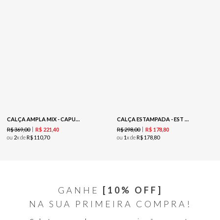
CALÇA AMPLA MIX - CAPUCCINO
CALÇA ESTAMPADA - EST PONTILHADO PRETO
R$
369
,
00
R$
298
,
00
R$
221
,
40
R$
178
,
80
ou
2
x de
R$
110
,
70
ou
1
x de
R$
178
,
80
GANHE
[10% OFF]
NA SUA PRIMEIRA COMPRA!