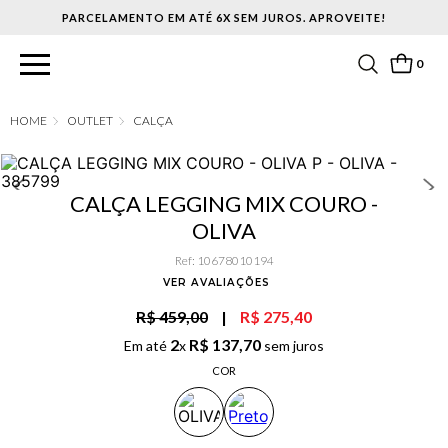
PARCELAMENTO EM ATÉ 6X SEM JUROS. APROVEITE!
0
OUTLET
CALÇA
CALÇA LEGGING MIX COURO -
OLIVA
Ref
:
10678010194
VER AVALIAÇÕES
R$ 459,00
|
R$ 275,40
2
R$
137
,
70
Em até
x
sem juros
COR