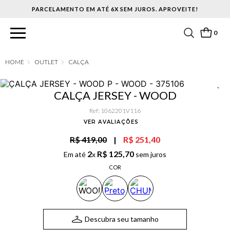
PARCELAMENTO EM ATÉ 6X SEM JUROS. APROVEITE!
0
OUTLET
CALÇA
CALÇA JERSEY - WOOD
Ref
:
1062201V116
VER AVALIAÇÕES
R$ 419,00
|
R$ 251,40
2
R$
125
,
70
Em até
x
sem juros
COR
Descubra seu tamanho