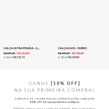
CALÇA LISTRA PESADA - GRAY
CALÇA ILHOS - RUBRO
R$
439
,
00
R$
549
,
00
R$
263
,
40
R$
329
,
40
ou
2
x de
R$
131
,
70
ou
3
x de
R$
109
,
80
GANHE
[10% OFF]
NA SUA PRIMEIRA COMPRA!
Cadastre-se, receba nossas comunicações e garanta
10% off na sua primeira compra.
*Válido apenas para a coleção vigente. Não cumulativa