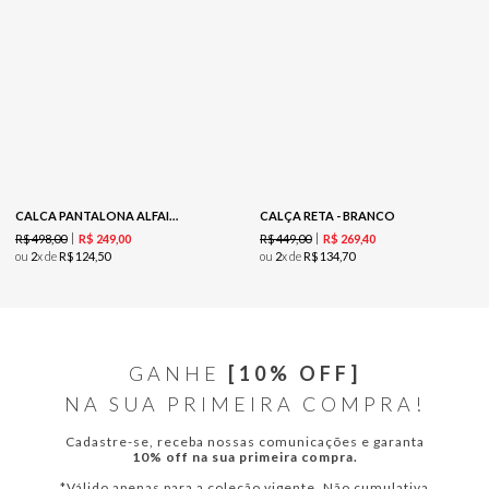
CALCA PANTALONA ALFAIATARIA-VERMELHO
CALÇA RETA - BRANCO
R$
498
,
00
R$
449
,
00
R$
249
,
00
R$
269
,
40
ou
2
x de
R$
124
,
50
ou
2
x de
R$
134
,
70
GANHE
[10% OFF]
NA SUA PRIMEIRA COMPRA!
Cadastre-se, receba nossas comunicações e garanta
10% off na sua primeira compra.
*Válido apenas para a coleção vigente. Não cumulativa