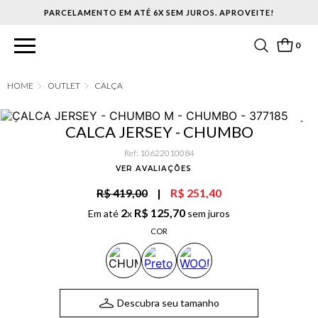
PARCELAMENTO EM ATÉ 6X SEM JUROS. APROVEITE!
0
OUTLET
CALÇA
CALCA JERSEY - CHUMBO
Ref
:
10622010084
VER AVALIAÇÕES
R$ 419,00
|
R$ 251,40
2
R$
125
,
70
Em até
x
sem juros
COR
Descubra seu tamanho