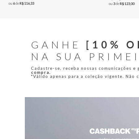
ou
6
de
R$
116
,
33
ou
3
de
R$
123
,
00
GANHE
[10% O
NA SUA PRIME
Cadastre-se, receba nossas comunicações e
compra.
*Válido apenas para a coleção vigente. Não