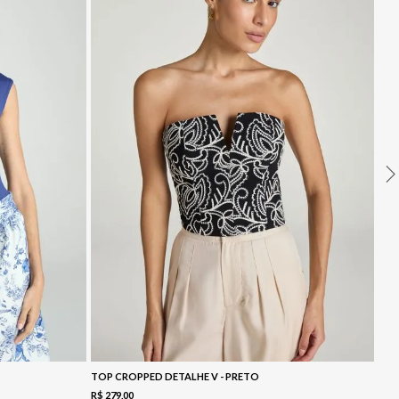
TOP CROPPED DETALHE V - PRETO
R$
279
,
00