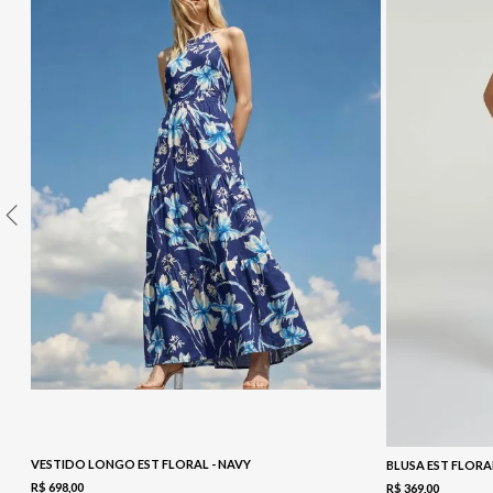
10
º
COLETE
VESTIDO LONGO EST FLORAL - NAVY
BLUSA EST FLORA
R$
698
,
00
R$
369
,
00