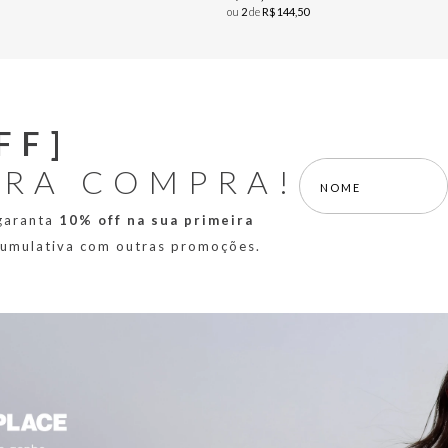
ou
2
de
R$
144
,
50
FF]
IRA COMPRA!
 garanta
10% off na sua primeira
 cumulativa com outras promoções.