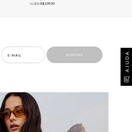
ou
2
de
R$
139
,
50
AJUDA
ASSINAR