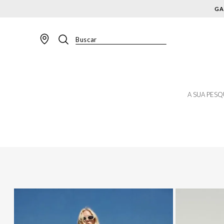
GA
Buscar
TERMOS MAIS BUSCADOS
1
º
BLAZER
2
º
MACACAO
A SUA PESQ
3
º
CALÇA
4
º
BLUSA
5
º
SAIA
6
º
VESTIDOS
7
º
JAQUETA
8
º
CALÇA JEANS
9
º
SHORT