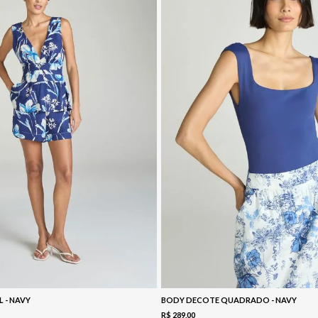
L - NAVY
BODY DECOTE QUADRADO - NAVY
R$
289
,
00