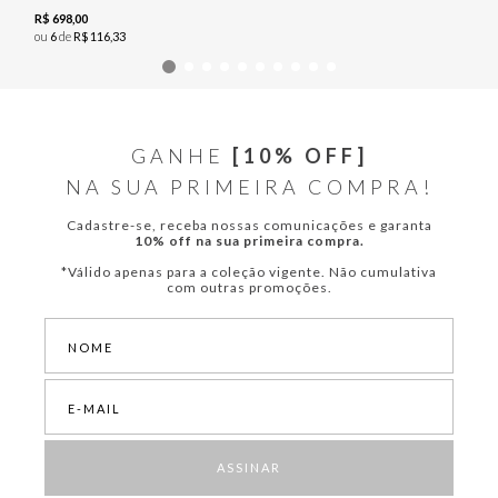
R$
698
,
00
ou
6
de
R$
116
,
33
GANHE
[10% OFF]
NA SUA PRIMEIRA COMPRA!
Cadastre-se, receba nossas comunicações e garanta
10% off na sua primeira compra.
*Válido apenas para a coleção vigente. Não cumulativa
com outras promoções.
ASSINAR