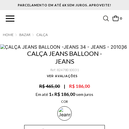
PARCELAMENTO EM ATÉ 6X SEM JUROS. APROVEITE!
0
BAZAR
CALÇA
CALÇA JEANS BALLOON -
JEANS
Ref
:
82478010031
VER AVALIAÇÕES
R$ 465,00
|
R$ 186,00
1
R$
186
,
00
Em até
x
sem juros
COR