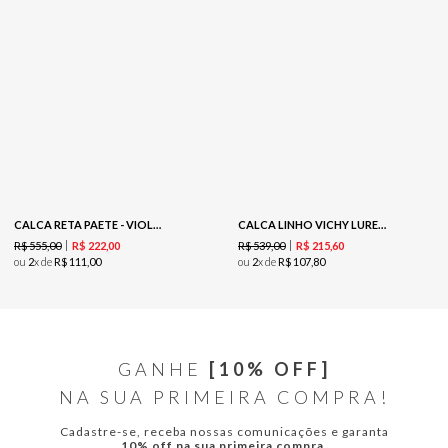
CALCA RETA PAETE - VIOLETA
CALCA LINHO VICHY LUREX - SUMMER
R$
555
,
00
R$
539
,
00
R$
222
,
00
R$
215
,
60
ou
2
x de
R$
111
,
00
ou
2
x de
R$
107
,
80
GANHE
[10% OFF]
NA SUA PRIMEIRA COMPRA!
Cadastre-se, receba nossas comunicações e garanta
10% off na sua primeira compra.